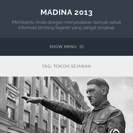
MADINA 2013
Membantu Anda dnegan menyediakan banyak sekali
informasi tentang Sejarah yang sangat lengkap.
SHOW MENU
TAG:
TOKOH SEJARAH